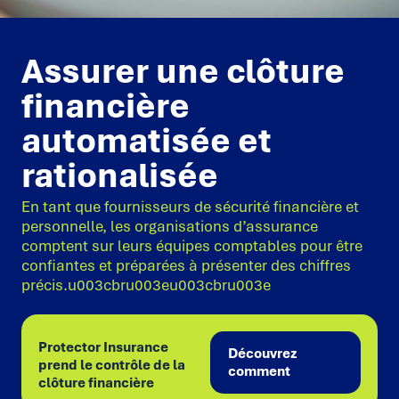
Assurer une clôture
financière
automatisée et
rationalisée
En tant que fournisseurs de sécurité financière et
personnelle, les organisations d’assurance
comptent sur leurs équipes comptables pour être
confiantes et préparées à présenter des chiffres
précis.u003cbru003eu003cbru003e
Protector Insurance
Découvrez
prend le contrôle de la
comment
clôture financière