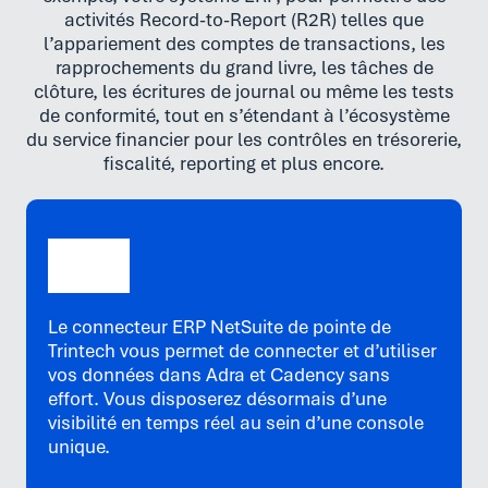
activités Record-to-Report (R2R) telles que
l’appariement des comptes de transactions, les
rapprochements du grand livre, les tâches de
clôture, les écritures de journal ou même les tests
de conformité, tout en s’étendant à l’écosystème
du service financier pour les contrôles en trésorerie,
fiscalité, reporting et plus encore.
Le connecteur ERP NetSuite de pointe de
Trintech vous permet de connecter et d’utiliser
vos données dans Adra et Cadency sans
effort. Vous disposerez désormais d’une
visibilité en temps réel au sein d’une console
unique.