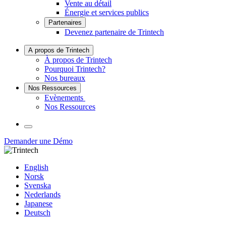
Vente au détail
Énergie et services publics
Partenaires
Devenez partenaire de Trintech
A propos de Trintech
À propos de Trintech
Pourquoi Trintech?
Nos bureaux
Nos Ressources
Evènements
Nos Ressources
Langue
Demander une Démo
Linkedin
Twitter
Youtube
Facebook
English
Norsk
Svenska
Nederlands
Japanese
Deutsch