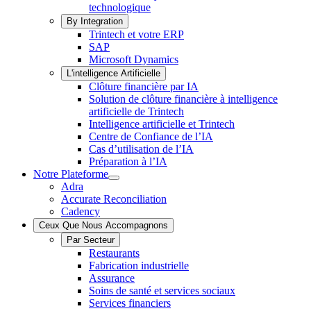
technologique
By Integration
Trintech et votre ERP
SAP
Microsoft Dynamics
L'intelligence Artificielle
Clôture financière par IA
Solution de clôture financière à intelligence
artificielle de Trintech
Intelligence artificielle et Trintech
Centre de Confiance de l’IA
Cas d’utilisation de l’IA
Préparation à l’IA
Notre Plateforme
Notre
Adra
Plateforme
Accurate Reconciliation
Sous-
Cadency
menu
Ceux Que Nous Accompagnons
Par Secteur
Restaurants
Fabrication industrielle
Assurance
Soins de santé et services sociaux
Services financiers