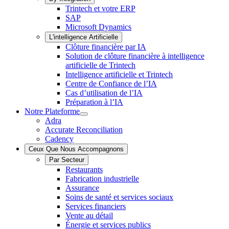
Trintech et votre ERP
SAP
Microsoft Dynamics
L'intelligence Artificielle
Clôture financière par IA
Solution de clôture financière à intelligence
artificielle de Trintech
Intelligence artificielle et Trintech
Centre de Confiance de l’IA
Cas d’utilisation de l’IA
Préparation à l’IA
Notre Plateforme
Notre
Adra
Plateforme
Accurate Reconciliation
Sous-
Cadency
menu
Ceux Que Nous Accompagnons
Par Secteur
Restaurants
Fabrication industrielle
Assurance
Soins de santé et services sociaux
Services financiers
Vente au détail
Énergie et services publics