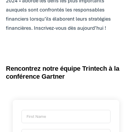
2024 » aborde les défis les plus importants
auxquels sont confrontés les responsables
financiers lorsqu’ils élaborent leurs stratégies
financières. Inscrivez-vous dès aujourd’hui !
Rencontrez notre équipe Trintech à la
conférence Gartner
F
i
r