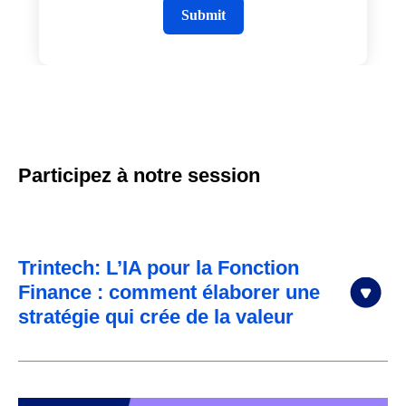
r
Submit
e
d
M
e
e
t
i
n
Participez à notre session
g
D
a
y
Trintech: L’IA pour la Fonction
/
T
Finance : comment élaborer une
i
stratégie qui crée de la valeur
m
e
: